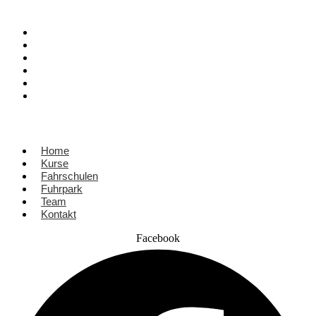
Home
Kurse
Fahrschulen
Fuhrpark
Team
Kontakt
Home
Kurse
Fahrschulen
Fuhrpark
Team
Kontakt
Facebook